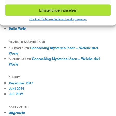
NEUESTE BEITRÄGE
Die Säulen von Krefeld schaffen es in die „trending
Einstellungen ansehen
questions“
Kinder erklären Geocaching
Cookie-Richtlinie
Datenschutz
Impressum
Geocaching Mysteries lösen – Welche drei Worte
Hallo Welt!
NEUESTE KOMMENTARE
123matzel
zu
Geocaching Mysteries lösen – Welche drei
Worte
buersti1611
zu
Geocaching Mysteries lösen – Welche drei
Worte
ARCHIV
Dezember 2017
Juni 2016
Juli 2015
KATEGORIEN
Allgemein