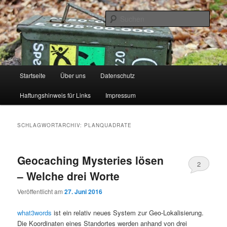
Zum
Zum
primären
sekundären
Such
Inhalt
Inhalt
springen
springen
Seidenstadt Geocacher
Hauptmenü
Startseite
Über uns
Datenschutz
Haftungshinweis für Links
Impressum
SCHLAGWORTARCHIV:
PLANQUADRATE
Geocaching Mysteries lösen
2
– Welche drei Worte
Veröffentlicht am
27. Juni 2016
what3words
ist ein relativ neues System zur Geo-Lokalisierung.
Die Koordinaten eines Standortes werden anhand von drei