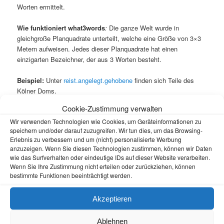
Worten ermittelt.
Wie funktioniert what3words
:
Die ganze Welt wurde in
gleichgroße Planquadrate unterteilt, welche eine Größe von 3×3
Metern aufweisen. Jedes dieser Planquadrate hat einen
einzigarten Bezeichner, der aus 3 Worten besteht.
Beispiel:
Unter
reist.angelegt.gehobene
finden sich Teile des
Kölner Doms.
Cookie-Zustimmung verwalten
Wenn im Listing eines Mysterys also nur drei Worte stehen, dann
Wir verwenden Technologien wie Cookies, um Geräteinformationen zu
ist keine schlechte Idee, diese Worte in die
Karte von
speichern und/oder darauf zuzugreifen. Wir tun dies, um das Browsing-
what3words
einzugeben und zu schauen, ob der ermittelte Ort
Erlebnis zu verbessern und um (nicht) personalisierte Werbung
plausibel erscheint. Unter
twcc.fr
kann man sehr schön die
anzuzeigen. Wenn Sie diesen Technologien zustimmen, können wir Daten
Koordinaten in das für unser GPS gängige WGS84 (deg) Format
wie das Surfverhalten oder eindeutige IDs auf dieser Website verarbeiten.
umrechnen.
Wenn Sie Ihre Zustimmung nicht erteilen oder zurückziehen, können
bestimmte Funktionen beeinträchtigt werden.
Veröffentlicht unter
Mysteries lösen
|
Verschlagwortet mit
Planquadrate
,
WGS84
,
what3words
|
2
Antworten
Akzeptieren
Ablehnen