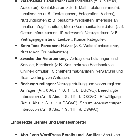
Verarbeitete Datenarten:
Bestandsdaten (z.B. Namen,
Adressen), Kontaktdaten (z.B. E-Mail, Telefonnummern),
Inhaltsdaten (z.B. Texteingaben, Fotografien, Videos),
Nutzungsdaten (z.B. besuchte Webseiten, Interesse an
Inhalten, Zugriffszeiten), Meta-/Kommunikationsdaten (z.B.
Geräte-Informationen, IP-Adressen), Vertragsdaten (z.B.
Vertragsgegenstand, Laufzeit, Kundenkategorie).
Betroffene Personen:
Nutzer (z.B. Webseitenbesucher,
Nutzer von Onlinediensten).
Zwecke der Verarbeitung:
Vertragliche Leistungen und
Service, Feedback (z.B. Sammeln von Feedback via
Online-Formular), Sicherheitsmaßnahmen, Verwaltung und
Beantwortung von Anfragen.
Rechtsgrundlagen:
Vertragserfüllung und vorvertragliche
Anfragen (Art. 6 Abs. 1 S. 1 lit. b. DSGVO), Berechtigte
Interessen (Art. 6 Abs. 1 S. 1 lit. f. DSGVO), Einwilligung
(Art. 6 Abs. 1 S. 1 lit. a DSGVO), Schutz lebenswichtiger
Interessen (Art. 6 Abs. 1 S. 1 lit. d. DSGVO).
Eingesetzte Dienste und Diensteanbieter:
Abruf von WordPress-Emojis und -Smilies:
Abruf von