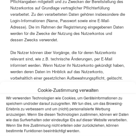
Pflichtangaben mitgeteilt und zu Zwecken der Bereitstellung des
Nutzerkontos auf Grundlage vertraglicher Pflichterfüllung
verarbeitet. Zu den verarbeiteten Daten gehören insbesondere die
Login-Informationen (Name, Passwort sowie eine E-Mail-
Adresse). Die im Rahmen der Registrierung eingegebenen Daten
werden für die Zwecke der Nutzung des Nutzerkontos und
dessen Zwecks verwendet.
Die Nutzer können über Vorgänge, die für deren Nutzerkonto
relevant sind, wie z.B. technische Änderungen, per E-Mail
informiert werden. Wenn Nutzer ihr Nutzerkonto gekündigt haben,
werden deren Daten im Hinblick auf das Nutzerkonto,
vorbehaltlich einer gesetzlichen Aufbewahrungspflicht, gelöscht.
Es obliegt den Nutzern, ihre Daten bei erfolgter Kündigung vor
Cookie-Zustimmung verwalten
dem Vertragsende zu sichern. Wir sind berechtigt, sämtliche
während der Vertragsdauer gespeicherte Daten des Nutzers
Wir verwenden Technologien wie Cookies, um Geräteinformationen zu
unwiederbringlich zu löschen.
speichern und/oder darauf zuzugreifen. Wir tun dies, um das Browsing-
Erlebnis zu verbessern und um (nicht) personalisierte Werbung
anzuzeigen. Wenn Sie diesen Technologien zustimmen, können wir Daten
Im Rahmen der Inanspruchnahme unserer Registrierungs- und
wie das Surfverhalten oder eindeutige IDs auf dieser Website verarbeiten.
Anmeldefunktionen sowie der Nutzung des Nutzerkontos
Wenn Sie Ihre Zustimmung nicht erteilen oder zurückziehen, können
speichern wir die IP-Adresse und den Zeitpunkt der jeweiligen
bestimmte Funktionen beeinträchtigt werden.
Nutzerhandlung. Die Speicherung erfolgt auf Grundlage unserer