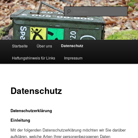
Zum
primären
Such
Inhalt
springen
Seidenstadt Geocacher
Hauptmenü
Datenschutz
Startseite
Über uns
Haftungshinweis für Links
Impressum
Datenschutz
Datenschutzerklärung
Einleitung
Mit der folgenden Datenschutzerklärung möchten wir Sie darüber
aufklären, welche Arten Ihrer personenbezogenen Daten