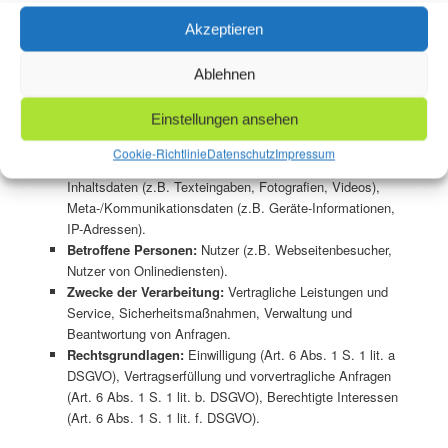
berechtigten Interessen als auch jener der Nutzer an einem
Akzeptieren
Schutz vor Missbrauch und sonstiger unbefugter Nutzung. Eine
Weitergabe dieser Daten an Dritte erfolgt grundsätzlich nicht, es
Ablehnen
sei denn, sie ist zur Verfolgung unserer Ansprüche erforderlich
oder es besteht hierzu besteht eine gesetzliche Verpflichtung.
Einstellungen ansehen
Verarbeitete Datenarten:
Bestandsdaten (z.B. Namen,
Cookie-Richtlinie
Datenschutz
Impressum
Adressen), Kontaktdaten (z.B. E-Mail, Telefonnummern),
Inhaltsdaten (z.B. Texteingaben, Fotografien, Videos),
Meta-/Kommunikationsdaten (z.B. Geräte-Informationen,
IP-Adressen).
Betroffene Personen:
Nutzer (z.B. Webseitenbesucher,
Nutzer von Onlinediensten).
Zwecke der Verarbeitung:
Vertragliche Leistungen und
Service, Sicherheitsmaßnahmen, Verwaltung und
Beantwortung von Anfragen.
Rechtsgrundlagen:
Einwilligung (Art. 6 Abs. 1 S. 1 lit. a
DSGVO), Vertragserfüllung und vorvertragliche Anfragen
(Art. 6 Abs. 1 S. 1 lit. b. DSGVO), Berechtigte Interessen
(Art. 6 Abs. 1 S. 1 lit. f. DSGVO).