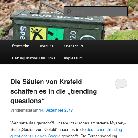
Zum
Zum
primären
sekundären
Such
Inhalt
Inhalt
springen
springen
Seidenstadt Geocacher
Hauptmenü
Startseite
Über uns
Datenschutz
Haftungshinweis für Links
Impressum
Die Säulen von Krefeld
schaffen es in die „trending
questions“
Veröffentlicht am
14. Dezember 2017
Wer hätte das gedacht?! Unsere inzwischen archivierte Mystery-
Serie „Säulen von Krefeld“ haben es in die
deutschen „trending
questions“ 2017 von Google
geschafft. Die Fernsehsendung