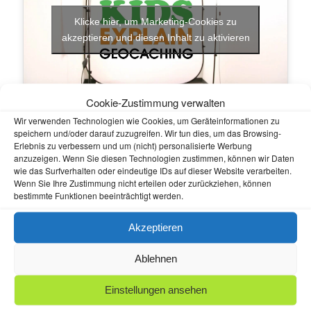
Klicke hier, um Marketing-Cookies zu
akzeptieren und diesen Inhalt zu aktivieren
Cookie-Zustimmung verwalten
Wir verwenden Technologien wie Cookies, um Geräteinformationen zu
Veröffentlicht am
28. Juni 2016
|
Schreibe einen Kommentar
speichern und/oder darauf zuzugreifen. Wir tun dies, um das Browsing-
Erlebnis zu verbessern und um (nicht) personalisierte Werbung
anzuzeigen. Wenn Sie diesen Technologien zustimmen, können wir Daten
wie das Surfverhalten oder eindeutige IDs auf dieser Website verarbeiten.
Geocaching Mysteries lösen
Wenn Sie Ihre Zustimmung nicht erteilen oder zurückziehen, können
2
bestimmte Funktionen beeinträchtigt werden.
– Welche drei Worte
Veröffentlicht am
27. Juni 2016
Akzeptieren
what3words
ist ein relativ neues System zur Geo-Lokalisierung.
Ablehnen
Die Koordinaten eines Standortes werden anhand von drei
Worten ermittelt.
Einstellungen ansehen