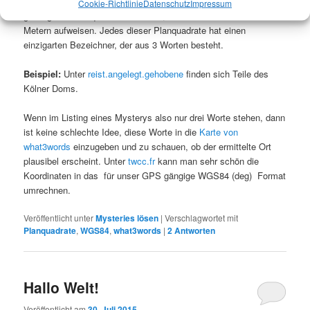
Wie funktioniert what3words
:
Die ganze Welt wurde in
Cookie-Richtlinie
Datenschutz
Impressum
gleichgroße Planquadrate unterteilt, welche eine Größe von 3×3
Metern aufweisen. Jedes dieser Planquadrate hat einen
einzigarten Bezeichner, der aus 3 Worten besteht.
Beispiel:
Unter
reist.angelegt.gehobene
finden sich Teile des
Kölner Doms.
Wenn im Listing eines Mysterys also nur drei Worte stehen, dann
ist keine schlechte Idee, diese Worte in die
Karte von
what3words
einzugeben und zu schauen, ob der ermittelte Ort
plausibel erscheint. Unter
twcc.fr
kann man sehr schön die
Koordinaten in das für unser GPS gängige WGS84 (deg) Format
umrechnen.
Veröffentlicht unter
Mysteries lösen
|
Verschlagwortet mit
Planquadrate
,
WGS84
,
what3words
|
2
Antworten
Hallo Welt!
Veröffentlicht am
30. Juli 2015