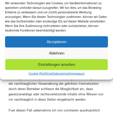
Wir verwenden Technologien wie Cookies, um Geräteinformationen zu
der Betreiber einer Homepage mache sich durch die Anbringung
speichern und/oder darauf zuzugreifen. Wir tun dies, um das Browsing-
von Links auf fremde Internetseiten die dortigen Aeusserungen
Erlebnis zu verbessern und um (nicht) personalisierte Werbung
zu eigen und sei damit unter bestimmten Umstaenden zum
anzuzeigen. Wenn Sie diesen Technologien zustimmen, können wir Daten
Schadensersatz verpflichtet (Landgericht Hamburg, Urteil vom
wie das Surfverhalten oder eindeutige IDs auf dieser Website verarbeiten.
12. Mai 1998, 312 O 85/98). Dies koenne nur durch die
Wenn Sie Ihre Zustimmung nicht erteilen oder zurückziehen, können
bestimmte Funktionen beeinträchtigt werden.
ausdrueckliche Distanzierung von den Inhalten dieser Seiten
verhindert werden.
Akzeptieren
Ich betont hiermit ausdruecklich, dass sie keinerlei Einfluss auf
die Gestaltung und den Inhalt derjenigen Seiten hat, auf die von
Ablehnen
ihrer Homepage aus verwiesen wird. Vor der Anbringung eines
Links stelle ich durch eine Ueberpruefung sicher, dass
Einstellungen ansehen
Gesetzesverstoesse oder Rechtsverletzungen durch Inhalte
dieser Seiten nicht ersichtlich sind. Bei Links handelt es sich
Cookie-Richtlinie
Datenschutz
Impressum
allerdings stets um dynamische Verweisungen. Die Moeglichkeit
der nachtraeglichen Veraenderung der gelinkten Internetseiten
durch deren Betreiber schliesst die Moeglichkeit ein, dass
gesetzeswidrige oder rechtsverletzende Inhalte ohne Wissen von
mir nachtraeglich in diese Seiten eingebracht werden.
Fuer diesen Fall uebernehme ich von vornherein ausdruecklich